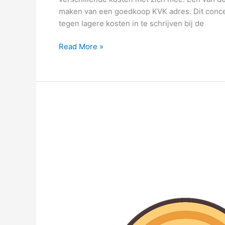
maken van een goedkoop KVK adres. Dit conce
tegen lagere kosten in te schrijven bij de
Read More »
Waarom
zijn
Chinese
kastjes
zo
gewild?