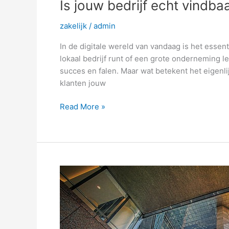
Is jouw bedrijf echt vindba
zakelijk
/
admin
In de digitale wereld van vandaag is het essent
lokaal bedrijf runt of een grote onderneming l
succes en falen. Maar wat betekent het eigenlij
klanten jouw
Read More »
Goedkoop
zakendoen
met
KVK-
adres?