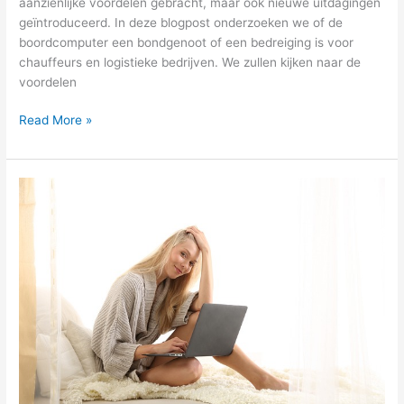
aanzienlijke voordelen gebracht, maar ook nieuwe uitdagingen
geïntroduceerd. In deze blogpost onderzoeken we of de
boordcomputer een bondgenoot of een bedreiging is voor
chauffeurs en logistieke bedrijven. We zullen kijken naar de
voordelen
Read More »
Hoe
maak
je
bezwaar
bij
een
WIA-
besluit?