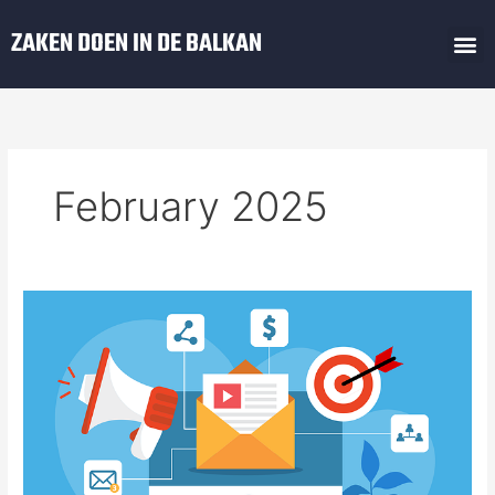
Skip
M
ZAKEN DOEN IN DE BALKAN
to
Zaken Doen In De Balkan
Regels Balkan
content
February 2025
Hoe
tackle
je
linkbuilding
in
Amsterdam?