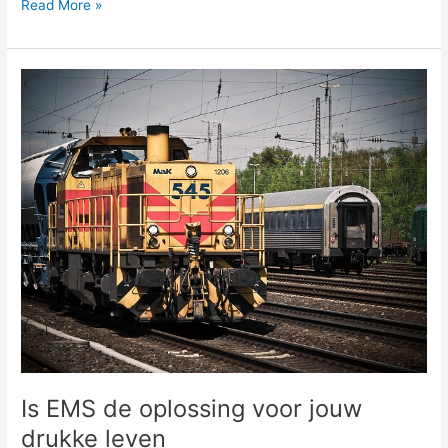
Read More »
Is
EMS
de
oplossing
voor
jouw
drukke
leven
Is EMS de oplossing voor jouw
drukke leven