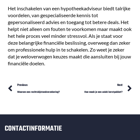
Het inschakelen van een hypotheekadviseur biedt talrijke
voordelen, van gespecialiseerde kennis tot
gepersonaliseerd advies en toegang tot betere deals. Het
helpt niet alleen om fouten te voorkomen maar maakt ook
het hele proces veel minder stressvol. Als je staat voor
deze belangrijke financiële beslissing, overweeg dan zeker
om professionele hulp in te schakelen. Zo weet je zeker
dat je weloverwogen keuzes maakt die aansluiten bij jouw
financiële doelen.
Prev
N
Previous
Next
Waarom een rechtsbijstandverzekering?
Hoe maak je een uniek kerstpakket?
CONTACTINFORMATIE