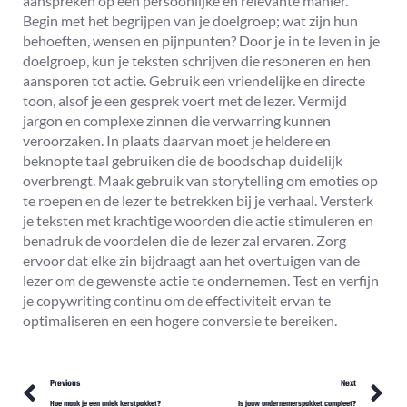
aanspreken op een persoonlijke en relevante manier.
Begin met het begrijpen van je doelgroep; wat zijn hun
behoeften, wensen en pijnpunten? Door je in te leven in je
doelgroep, kun je teksten schrijven die resoneren en hen
aansporen tot actie. Gebruik een vriendelijke en directe
toon, alsof je een gesprek voert met de lezer. Vermijd
jargon en complexe zinnen die verwarring kunnen
veroorzaken. In plaats daarvan moet je heldere en
beknopte taal gebruiken die de boodschap duidelijk
overbrengt. Maak gebruik van storytelling om emoties op
te roepen en de lezer te betrekken bij je verhaal. Versterk
je teksten met krachtige woorden die actie stimuleren en
benadruk de voordelen die de lezer zal ervaren. Zorg
ervoor dat elke zin bijdraagt aan het overtuigen van de
lezer om de gewenste actie te ondernemen. Test en verfijn
je copywriting continu om de effectiviteit ervan te
optimaliseren en een hogere conversie te bereiken.
Prev
N
Previous
Next
Hoe maak je een uniek kerstpakket?
Is jouw ondernemerspakket compleet?