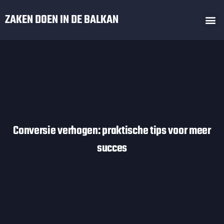
Skip
M
ZAKEN DOEN IN DE BALKAN
to
Zaken Doen In De Balkan
Regels Balkan
content
Conversie verhogen: praktische tips voor meer
succes