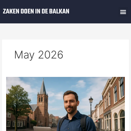
Skip
M
ZAKEN DOEN IN DE BALKAN
to
Zaken Doen In De Balkan
Regels Balkan
content
May 2026
Zoek
jij
werk
in
Beverwijk?