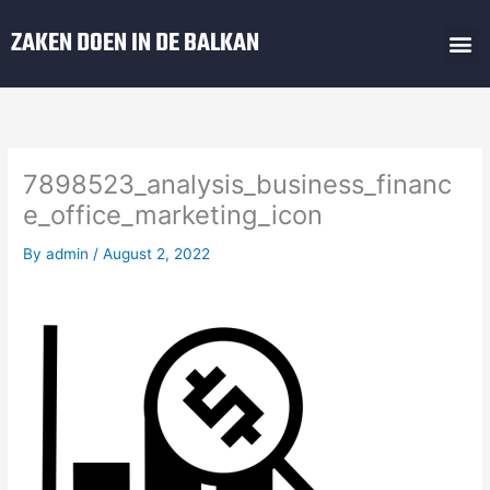
Skip
M
ZAKEN DOEN IN DE BALKAN
to
Zaken Doen In De Balkan
Regels Balkan
content
7898523_analysis_business_financ
e_office_marketing_icon
By
admin
/
August 2, 2022