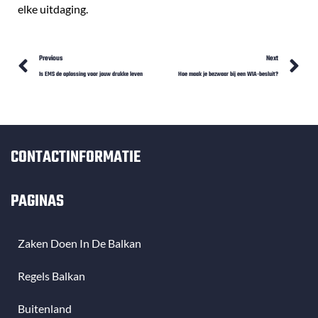
elke uitdaging.
Prev
N
Previous
Next
Is EMS de oplossing voor jouw drukke leven
Hoe maak je bezwaar bij een WIA-besluit?
CONTACTINFORMATIE
PAGINAS
Zaken Doen In De Balkan
Regels Balkan
Buitenland