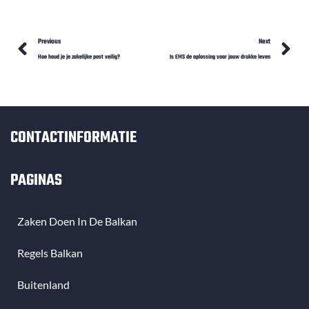
Prev
N
Previous
Next
Hoe houd je je zakelijke post veilig?
Is EMS de oplossing voor jouw drukke leven
CONTACTINFORMATIE
PAGINAS
Zaken Doen In De Balkan
Regels Balkan
Buitenland