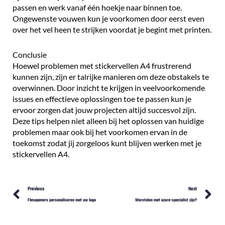
passen en werk vanaf één hoekje naar binnen toe.
Ongewenste vouwen kun je voorkomen door eerst even
over het vel heen te strijken voordat je begint met printen.
Conclusie
Hoewel problemen met stickervellen A4 frustrerend
kunnen zijn, zijn er talrijke manieren om deze obstakels te
overwinnen. Door inzicht te krijgen in veelvoorkomende
issues en effectieve oplossingen toe te passen kun je
ervoor zorgen dat jouw projecten altijd succesvol zijn.
Deze tips helpen niet alleen bij het oplossen van huidige
problemen maar ook bij het voorkomen ervan in de
toekomst zodat jij zorgeloos kunt blijven werken met je
stickervellen A4.
Prev
N
Previous
Next
Flesopeners personaliseren met uw logo
Worstelen met azure-specialist zijn?